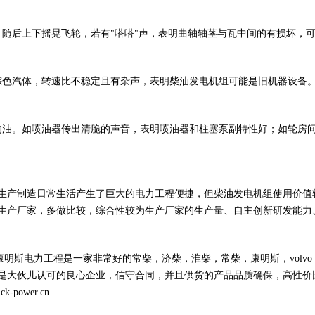
，随后上下摇晃飞轮，若有"嗒嗒"声，表明曲轴轴茎与瓦中间的有损坏，
棕色汽体，转速比不稳定且有杂声，表明柴油发电机组可能是旧机器设备
的油。如喷油器传出清脆的声音，表明喷油器和柱塞泵副特性好；如轮房间
生产制造日常生活产生了巨大的电力工程便捷，但柴油发电机组使用价值
生产厂家，多做比较，综合性较为生产厂家的生产量、自主创新研发能力
康明斯电力工程是一家非常好的常柴，济柴，淮柴，常柴，康明斯，volv
是大伙儿认可的良心企业，信守合同，并且供货的产品品质确保，高性价
ower.cn